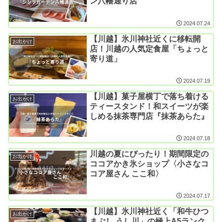
ン八幡通り店
2024.07.24
【川越】氷川神社近くに移転開
お出かけ
店！川越の人気定食屋「ちょっと
寄り道」
2024.07.19
【川越】菓子屋横丁で落ち着ける
お出かけ
ティースタンド！和スイーツが楽
しめる抹茶専門店『抹茶あらた』
2024.07.18
川越の夏にぴったり！期間限定の
お出かけ
ココアかき氷ショップ〈小さなコ
コア屋さん ここ和〉
2024.07.17
【川越】氷川神社近く「和牛ひつ
お出かけ
まぶし うし川」の極上A5ランク