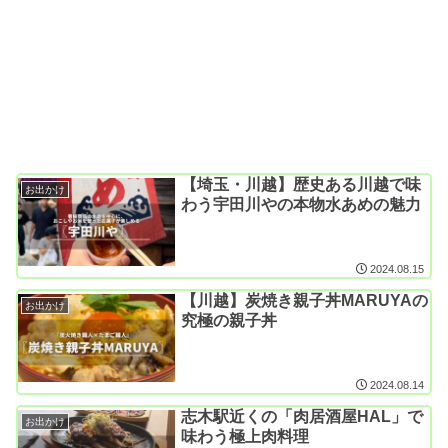
【埼玉・川越】歴史ある川越で味
お出かけ
わう宇田川やの本物水あめの魅力
2024.08.15
【川越】炭焼き親子丼MARUYAの
お出かけ
究極の親子丼
2024.08.14
志木駅近くの「肉居酒屋HAL」で
お出かけ
味わう極上肉料理