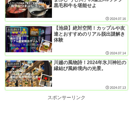
黒毛和牛を堪能せよ
2024.07.16
【池袋】絶対空間！カップルや友
お出かけ
達とおすすめのリアル脱出謎解き
体験
2024.07.14
川越の風物詩！2024年氷川神社の
お出かけ
縁結び風鈴境内の光景。
2024.07.13
スポンサーリンク