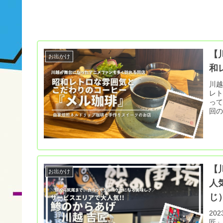
【
お出かけ
和
川
レト
っており、 川越が舞台
回の
【
お出かけ
人
じ
202
匠」】に行