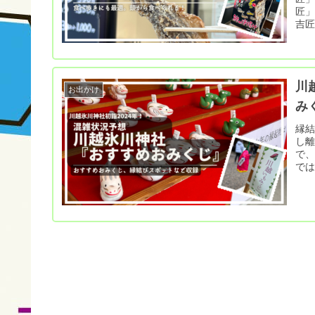
匠」
吉匠
川
お出かけ
み
縁結びで
し離
で、
では