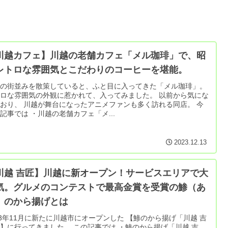
川越カフェ】川越の老舗カフェ「メル珈琲」で、昭
レトロな雰囲気とこだわりのコーヒーを堪能。
越の街並みを散策していると、ふと目に入ってきた「メル珈琲」。
ロな雰囲気の外観に惹かれて、入ってみました。 以前から気にな
になったアニメファンも多く訪れる同店。 今
記事では ・川越の老舗カフェ「メ...
2023.12.13
川越 吉匠】川越に新オープン！サービスエリアで大
気。グルメのコンテストで最高金賞を受賞の鯵（あ
）のから揚げとは
3年11月に新たに川越市にオープンした 【鯵のから揚げ「川越 吉
ってきました。 この記事では ・鯵のから揚げ「川越 吉