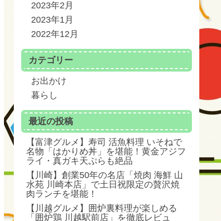
2023年2月
2023年1月
2022年12月
カテゴリー
お出かけ
暮らし
最近の投稿
【富津グルメ】寿司 活魚料理 いそねで
名物「はかりめ丼」を堪能！黄金アジフ
ライ・真ガキ天ぷらも絶品
【川崎】創業50年の名店「焼肉 海鮮 山
水苑 川崎本店」で土日祝限定の贅沢焼
肉ランチを堪能！
【川越グルメ】囲炉裏料理が楽しめる
「囲炉鶏 川越駅前店」を徹底レビュ