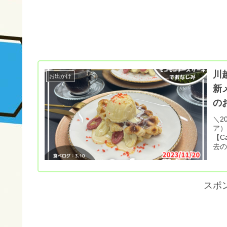
川越
お出かけ
新
の
＼2
ア）】 今回新商品が登場とのことであの
【C
去の記
スポ