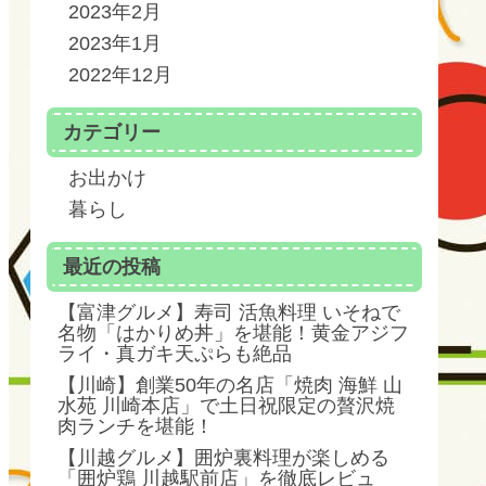
2023年2月
2023年1月
2022年12月
カテゴリー
お出かけ
暮らし
最近の投稿
【富津グルメ】寿司 活魚料理 いそねで
名物「はかりめ丼」を堪能！黄金アジフ
ライ・真ガキ天ぷらも絶品
【川崎】創業50年の名店「焼肉 海鮮 山
水苑 川崎本店」で土日祝限定の贅沢焼
肉ランチを堪能！
【川越グルメ】囲炉裏料理が楽しめる
「囲炉鶏 川越駅前店」を徹底レビュ