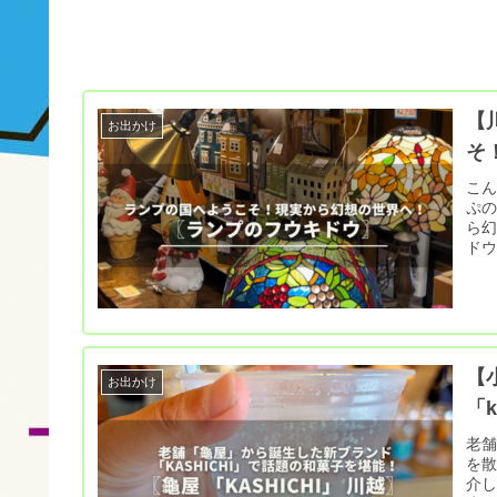
【
お出かけ
そ
こん
ぷの
ら幻想の世界へ
ドウ
【
お出かけ
「
老舗
を
介し