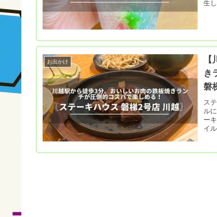
生し
菓
【
お出かけ
き
磐
ステーキ
ルに
ーキハウ
イル