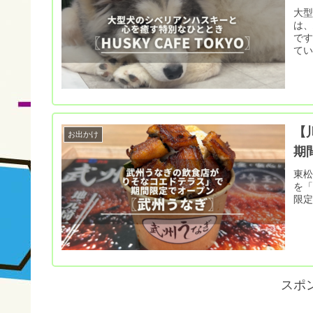
大
は
です
て
【
お出かけ
期
東
を「
限
スポ