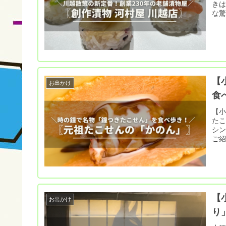
きは
な
【
お出かけ
食
【
たこ
シ
【
お出かけ
り