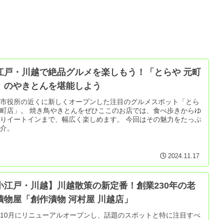
江戸・川越で絶品グルメを楽しもう！「とらや 元町
」のやきとんを堪能しよう
越市役所の近くに新しくオープンした注目のグルメスポット「とら
町店」。 焼き鳥やきとんをぜひここのお店では、食べ歩きからゆ
りイートインまで、幅広く楽しめます。 今回はその魅力をたっぷ
紹介。
2024.11.17
小江戸・川越】川越散策の新定番！創業230年の老
漬物屋「創作漬物 河村屋 川越店」
10月にリニューアルオープンし、話題のスポットと特に注目すべ