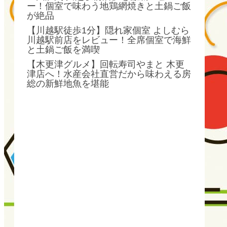
ー！個室で味わう地鶏網焼きと土鍋ご飯
が絶品
【川越駅徒歩1分】隠れ家個室 よしむら
川越駅前店をレビュー！全席個室で海鮮
と土鍋ご飯を満喫
【木更津グルメ】回転寿司やまと 木更
津店へ！水産会社直営だから味わえる房
総の新鮮地魚を堪能