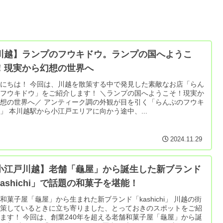
川越】ランプのフウキドウ。ランプの国へようこ
！現実から幻想の世界へ
にちは！ 今回は、川越を散策する中で発見した素敵なお店「らん
フウキドウ」をご紹介します！ ＼ランプの国へようこそ！現実か
／ アンティーク調の外観が目を引く「らんぷのフウキ
」 本川越駅から小江戸エリアに向かう途中、...
2024.11.29
小江戸川越】老舗「龜屋」から誕生した新ブランド
kashichi」で話題の和菓子を堪能！
和菓子屋「龜屋」から生まれた新ブランド「kashichi」 川越の街
散策しているときに立ち寄りました、とっておきのスポットをご紹
ます！ 今回は、創業240年を超える老舗和菓子屋「龜屋」から誕