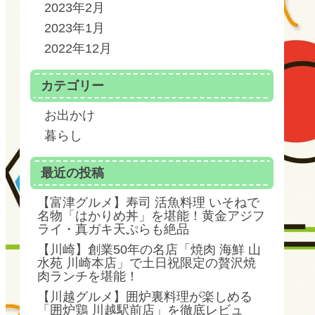
2023年2月
2023年1月
2022年12月
カテゴリー
お出かけ
暮らし
最近の投稿
【富津グルメ】寿司 活魚料理 いそねで
名物「はかりめ丼」を堪能！黄金アジフ
ライ・真ガキ天ぷらも絶品
【川崎】創業50年の名店「焼肉 海鮮 山
水苑 川崎本店」で土日祝限定の贅沢焼
肉ランチを堪能！
【川越グルメ】囲炉裏料理が楽しめる
「囲炉鶏 川越駅前店」を徹底レビュ