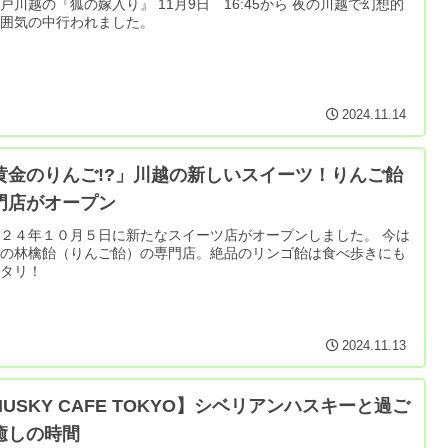
戸川越の『狐の嫁入り』 11月9日 16:45から 夜の川越で幻想的
雰囲気の中行われました。
2024.11.14
黄金のりんご!?」川越の新しいスイーツ！りんご飴
門店がオープン
２４年１０月５日に新たなスイーツ店がオープンしました。 今は
気の林檎飴（りんご飴）の専門店。絶品のリンゴ飴は食べ歩きにも
ッタリ！
2024.11.13
HUSKY CAFE TOKYO】シベリアンハスキーと過ご
癒しの時間