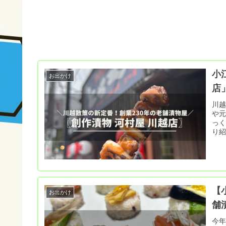
小
お出かけ
店
川
や元
っく
り
【
お出かけ
舗
今年