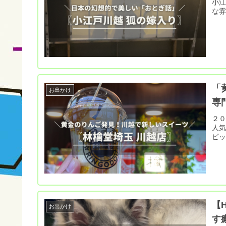
小江
な
「
お出かけ
専
２０
人
ピ
【
お出かけ
す