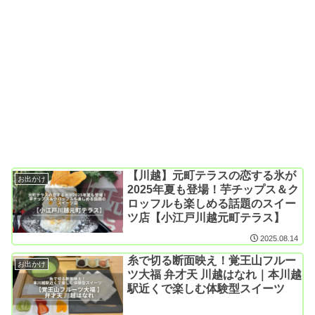
【川越】元町テラスの恋する氷が
お出かけ
2025年夏も登場！芋チップス＆ク
ロッフルも楽しめる話題のスイー
ツ店【小江戸川越元町テラス】
2025.08.14
糸で切る断面映え！覚王山フルー
お出かけ
ツ大福 弁才天 川越はなれ｜本川越
駅近くで楽しむ体験型スイーツ