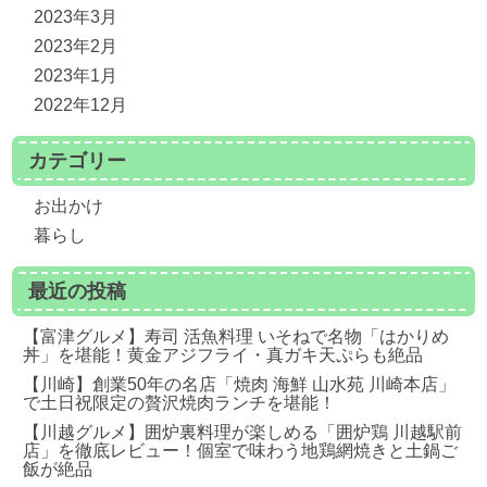
2023年3月
2023年2月
2023年1月
2022年12月
カテゴリー
お出かけ
暮らし
最近の投稿
【富津グルメ】寿司 活魚料理 いそねで名物「はかりめ
丼」を堪能！黄金アジフライ・真ガキ天ぷらも絶品
【川崎】創業50年の名店「焼肉 海鮮 山水苑 川崎本店」
で土日祝限定の贅沢焼肉ランチを堪能！
【川越グルメ】囲炉裏料理が楽しめる「囲炉鶏 川越駅前
店」を徹底レビュー！個室で味わう地鶏網焼きと土鍋ご
飯が絶品