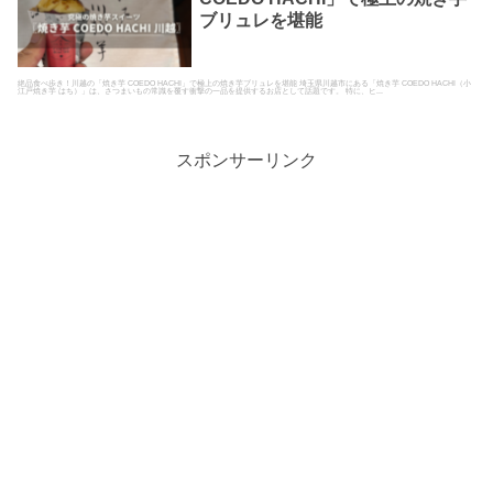
ブリュレを堪能
絶品食べ歩き！川越の「焼き芋 COEDO HACHI」で極上の焼き芋ブリュレを堪能 埼玉県川越市にある「焼き芋 COEDO HACHI（小
江戸焼き芋 はち）」は、さつまいもの常識を覆す衝撃の一品を提供するお店として話題です。 特に、ヒ...
スポンサーリンク