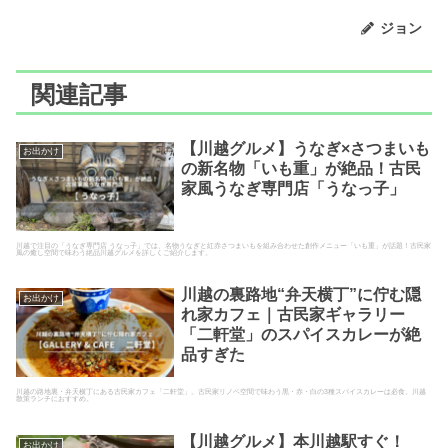
ジョン
関連記事
【川越グルメ】うなぎ×さつまいも
お出かけ
の新名物「いも重」が絶品！古民
家風うなぎ専門店「うなっ子」
川越で注目の「うなぎ専門店 うなっ子」では、名物うなぎと紅赤さつまいもを組み合わせた創作メニュー「いも重」が話題！古民家
風の癒し空間で味わう絶品川越グルメを詳しくご紹介します。
川越の裏路地“弁天横丁”に佇む隠
お出かけ
れ家カフェ｜古民家ギャラリー
「二軒堂」のスパイスカレーが絶
品すぎた
川越の路地裏・弁天横丁にある古民家カフェ「二軒堂」。古民家リノベ空間で味わう黒・赤・白の3種スパイスカレーは必食。川越
散策ランチにおすすめ。
【川越グルメ】本川越駅すぐ！
お出かけ