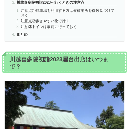
川越喜多院初詣2023へ行くときの注意点
注意点①駐車場を利用する方は候補場所を複数見つけて
おく
注意点②歩きやすい靴で行く
注意③トイレは事前に行っておく
まとめ
川越喜多院初詣2023屋台出店はいつま
で？