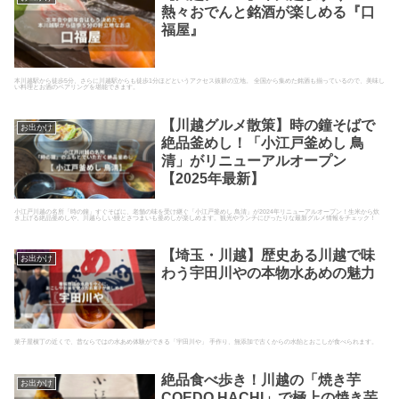
熱々おでんと銘酒が楽しめる『口
福屋』
本川越駅から徒歩5分、さらに川越駅からも徒歩1分ほどというアクセス抜群の立地。 全国から集めた銘酒も揃っているので、美味し
い料理とお酒のペアリングを堪能できます。
【川越グルメ散策】時の鐘そばで
お出かけ
絶品釜めし！「小江戸釜めし 鳥
清」がリニューアルオープン
【2025年最新】
小江戸川越の名所「時の鐘」すぐそばに、老舗の味を受け継ぐ「小江戸釜めし 鳥清」が2024年リニューアルオープン！生米から炊
き上げる絶品釜めしや、川越らしい鰻とさつまいも釜めしが楽しめます。観光やランチにぴったりな最新グルメ情報をチェック！
【埼玉・川越】歴史ある川越で味
お出かけ
わう宇田川やの本物水あめの魅力
菓子屋横丁の近くで、昔ならではの水あめ体験ができる「宇田川や」 手作り、無添加で古くからの水飴とおこしが食べられます。
絶品食べ歩き！川越の「焼き芋
お出かけ
COEDO HACHI」で極上の焼き芋