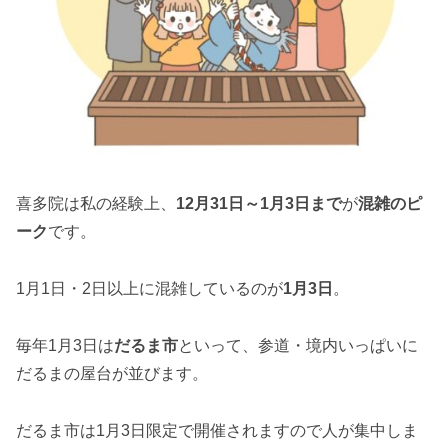
喜多院は私の経験上、
12月31日～1月3日まで
が
混雑のピ
ーク
です。
1月1日・2日以上に混雑しているのが
1月3日
。
毎年1月3日は
だるま市
といって、参道・境内いっぱいに
だるまの屋台が並びます。
だるま市は1月3日限定で開催されますので人が集中しま