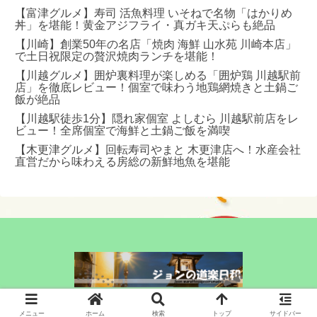
【富津グルメ】寿司 活魚料理 いそねで名物「はかりめ
丼」を堪能！黄金アジフライ・真ガキ天ぷらも絶品
【川崎】創業50年の名店「焼肉 海鮮 山水苑 川崎本店」
で土日祝限定の贅沢焼肉ランチを堪能！
【川越グルメ】囲炉裏料理が楽しめる「囲炉鶏 川越駅前
店」を徹底レビュー！個室で味わう地鶏網焼きと土鍋ご
飯が絶品
【川越駅徒歩1分】隠れ家個室 よしむら 川越駅前店をレ
ビュー！全席個室で海鮮と土鍋ご飯を満喫
【木更津グルメ】回転寿司やまと 木更津店へ！水産会社
直営だから味わえる房総の新鮮地魚を堪能
© 2023 ジョンBLOG.
メニュー
ホーム
検索
トップ
サイドバー