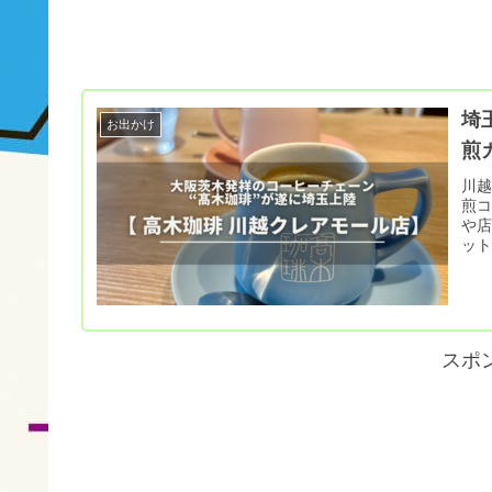
埼
お出かけ
煎
川
煎
や
ッ
スポ