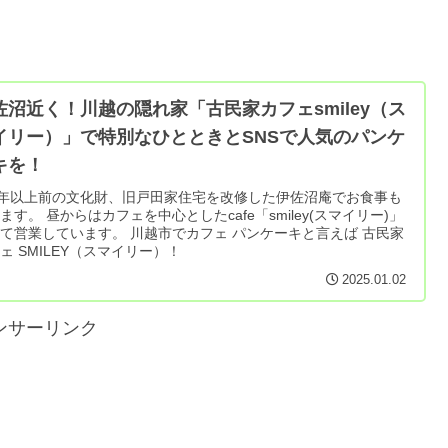
佐沼近く！川越の隠れ家「古民家カフェsmiley（ス
イリー）」で特別なひとときとSNSで人気のパンケ
キを！
0年以上前の文化財、旧戸田家住宅を改修した伊佐沼庵でお食事も
ます。 昼からはカフェを中心としたcafe「smiley(スマイリー)」
て営業しています。 川越市でカフェ パンケーキと言えば 古民家
ェ SMILEY（スマイリー）！
2025.01.02
ンサーリンク