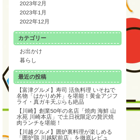
2023年2月
2023年1月
2022年12月
カテゴリー
お出かけ
暮らし
最近の投稿
【富津グルメ】寿司 活魚料理 いそねで
名物「はかりめ丼」を堪能！黄金アジフ
ライ・真ガキ天ぷらも絶品
【川崎】創業50年の名店「焼肉 海鮮 山
水苑 川崎本店」で土日祝限定の贅沢焼
肉ランチを堪能！
【川越グルメ】囲炉裏料理が楽しめる
「囲炉鶏 川越駅前店」を徹底レビュ