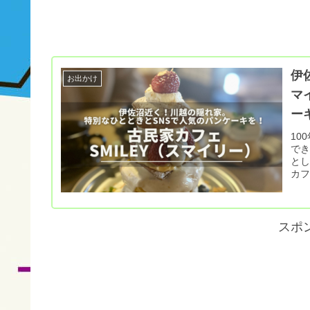
伊
お出かけ
マ
ー
10
でき
とし
カフ
スポ