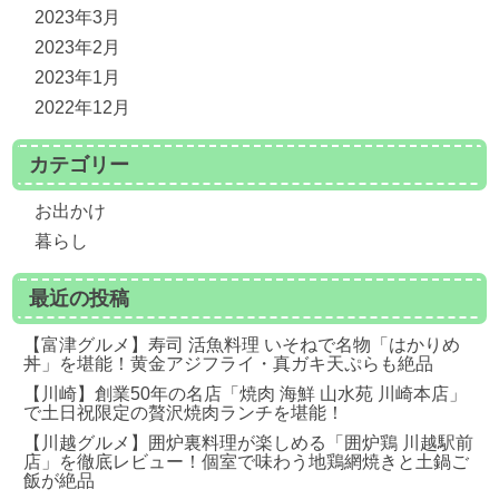
2023年3月
2023年2月
2023年1月
2022年12月
カテゴリー
お出かけ
暮らし
最近の投稿
【富津グルメ】寿司 活魚料理 いそねで名物「はかりめ
丼」を堪能！黄金アジフライ・真ガキ天ぷらも絶品
【川崎】創業50年の名店「焼肉 海鮮 山水苑 川崎本店」
で土日祝限定の贅沢焼肉ランチを堪能！
【川越グルメ】囲炉裏料理が楽しめる「囲炉鶏 川越駅前
店」を徹底レビュー！個室で味わう地鶏網焼きと土鍋ご
飯が絶品