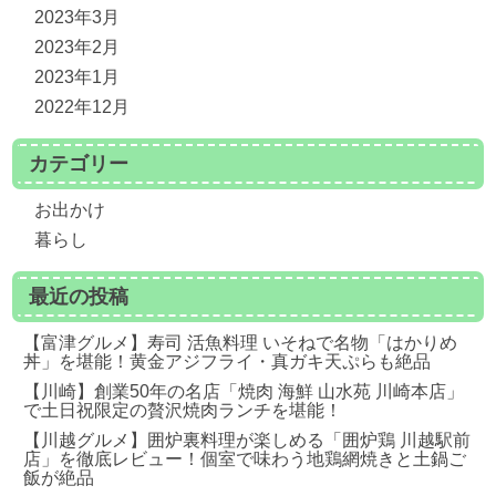
2023年3月
2023年2月
2023年1月
2022年12月
カテゴリー
お出かけ
暮らし
最近の投稿
【富津グルメ】寿司 活魚料理 いそねで名物「はかりめ
丼」を堪能！黄金アジフライ・真ガキ天ぷらも絶品
【川崎】創業50年の名店「焼肉 海鮮 山水苑 川崎本店」
で土日祝限定の贅沢焼肉ランチを堪能！
【川越グルメ】囲炉裏料理が楽しめる「囲炉鶏 川越駅前
店」を徹底レビュー！個室で味わう地鶏網焼きと土鍋ご
飯が絶品