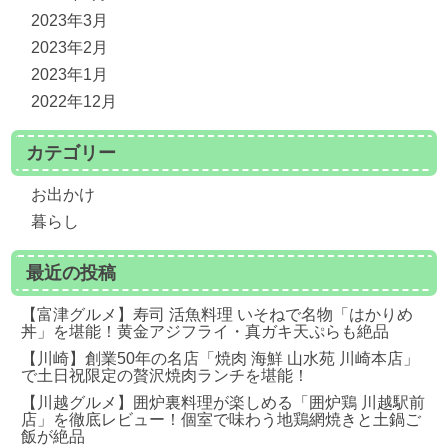
2023年3月
2023年2月
2023年1月
2022年12月
カテゴリー
お出かけ
暮らし
最近の投稿
【富津グルメ】寿司 活魚料理 いそねで名物「はかりめ
丼」を堪能！黄金アジフライ・真ガキ天ぷらも絶品
【川崎】創業50年の名店「焼肉 海鮮 山水苑 川崎本店」
で土日祝限定の贅沢焼肉ランチを堪能！
【川越グルメ】囲炉裏料理が楽しめる「囲炉鶏 川越駅前
店」を徹底レビュー！個室で味わう地鶏網焼きと土鍋ご
飯が絶品