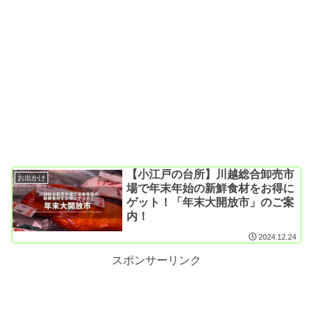
【小江戸の台所】川越総合卸売市
お出かけ
場で年末年始の新鮮食材をお得に
ゲット！「年末大開放市」のご案
内！
2024.12.24
スポンサーリンク