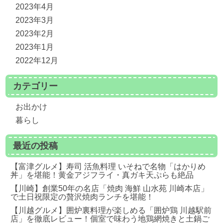
2023年4月
2023年3月
2023年2月
2023年1月
2022年12月
カテゴリー
お出かけ
暮らし
最近の投稿
【富津グルメ】寿司 活魚料理 いそねで名物「はかりめ
丼」を堪能！黄金アジフライ・真ガキ天ぷらも絶品
【川崎】創業50年の名店「焼肉 海鮮 山水苑 川崎本店」
で土日祝限定の贅沢焼肉ランチを堪能！
【川越グルメ】囲炉裏料理が楽しめる「囲炉鶏 川越駅前
店」を徹底レビュー！個室で味わう地鶏網焼きと土鍋ご