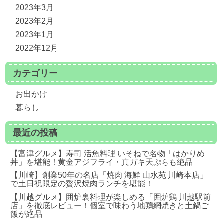
2023年3月
2023年2月
2023年1月
2022年12月
カテゴリー
お出かけ
暮らし
最近の投稿
【富津グルメ】寿司 活魚料理 いそねで名物「はかりめ
丼」を堪能！黄金アジフライ・真ガキ天ぷらも絶品
【川崎】創業50年の名店「焼肉 海鮮 山水苑 川崎本店」
で土日祝限定の贅沢焼肉ランチを堪能！
【川越グルメ】囲炉裏料理が楽しめる「囲炉鶏 川越駅前
店」を徹底レビュー！個室で味わう地鶏網焼きと土鍋ご
飯が絶品