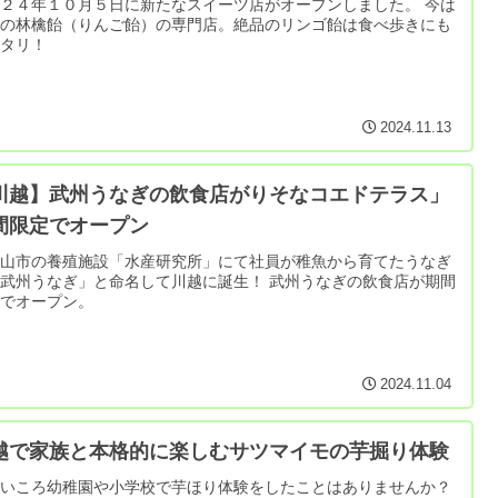
２４年１０月５日に新たなスイーツ店がオープンしました。 今は
気の林檎飴（りんご飴）の専門店。絶品のリンゴ飴は食べ歩きにも
ッタリ！
2024.11.13
川越】武州うなぎの飲食店がりそなコエドテラス」
間限定でオープン
松山市の養殖施設「水産研究所」にて社員が稚魚から育てたうなぎ
武州うなぎ」と命名して川越に誕生！ 武州うなぎの飲食店が期間
定でオープン。
2024.11.04
越で家族と本格的に楽しむサツマイモの芋掘り体験
さいころ幼稚園や小学校で芋ほり体験をしたことはありませんか？