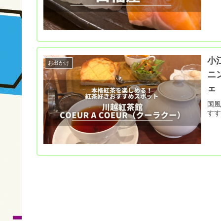
小
お出かけ
ニ
ェ
国風
す