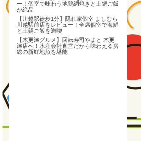
ー！個室で味わう地鶏網焼きと土鍋ご飯
が絶品
【川越駅徒歩1分】隠れ家個室 よしむら
川越駅前店をレビュー！全席個室で海鮮
と土鍋ご飯を満喫
【木更津グルメ】回転寿司やまと 木更
津店へ！水産会社直営だから味わえる房
総の新鮮地魚を堪能