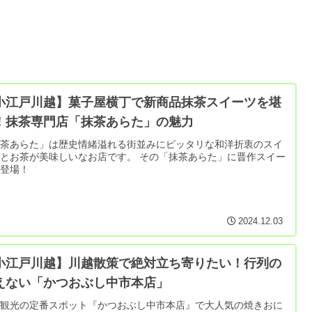
小江戸川越】菓子屋横丁で新商品抹茶スイーツを堪
！抹茶専門店「抹茶あらた」の魅力
抹茶あらた」は歴史情緒溢れる街並みにピッタリな和洋折衷のスイ
とお茶が美味しいなお店です。 その「抹茶あらた」に晋作スイー
が登場！
2024.12.03
小江戸川越】川越散策で絶対立ち寄りたい！行列の
えない「かつおぶし中市本店」
越観光の定番スポット『かつおぶし中市本店』で大人気の焼きおに