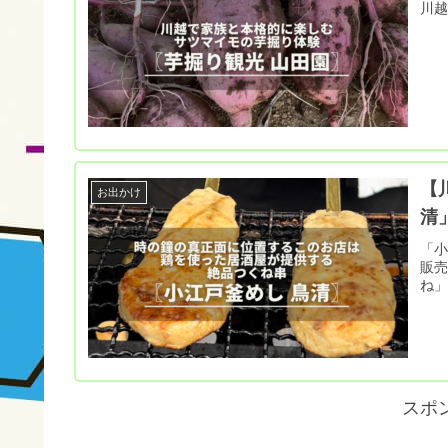
川
【
お出かけ
清
「小
販売
ね」
スポ