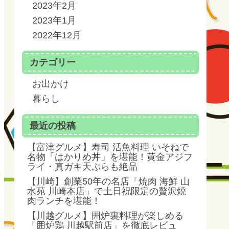
2023年2月
2023年1月
2022年12月
カテゴリー
お出かけ
暮らし
最近の投稿
【富津グルメ】寿司 活魚料理 いそねで
名物「はかりめ丼」を堪能！黄金アジフ
ライ・真ガキ天ぷらも絶品
【川崎】創業50年の名店「焼肉 海鮮 山
水苑 川崎本店」で土日祝限定の贅沢焼
肉ランチを堪能！
【川越グルメ】囲炉裏料理が楽しめる
「囲炉鶏 川越駅前店」を徹底レビュ