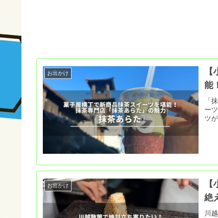
【
お出かけ
能
「
ーツ
ツ
【
お出かけ
絶
川