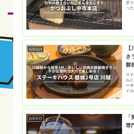
ぎり
っ
【
お出かけ
き
磐
ステーキ
ルに
ーキハウ
イル
「
お出かけ
専