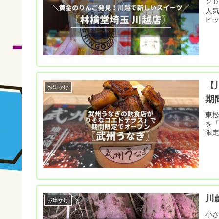
２０
人
ピ
【
お出かけ
期
東
を「
限
川
お出かけ
小