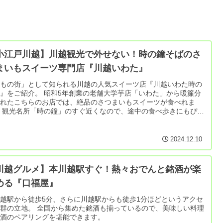
小江戸川越】川越観光で外せない！時の鐘そばのさ
まいもスイーツ専門店『川越いわた』
いもの街」として知られる川越の人気スイーツ店『川越いわた時の
』をご紹介。 昭和5年創業の老舗大学芋店「いわた」から暖簾分
されたこちらのお店では、絶品のさつまいもスイーツが食べれま
 観光名所「時の鐘」のすぐ近くなので、途中の食べ歩きにもぴっ
りです。
2024.12.10
川越グルメ】本川越駅すぐ！熱々おでんと銘酒が楽
める『口福屋』
越駅から徒歩5分、さらに川越駅からも徒歩1分ほどというアクセ
群の立地。 全国から集めた銘酒も揃っているので、美味しい料理
お酒のペアリングを堪能できます。