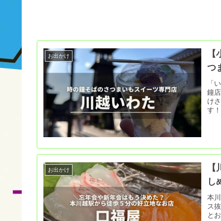
【
お出かけ
つ
「
鐘店
け
す！
た
【
お出かけ
し
本川
ス抜
と