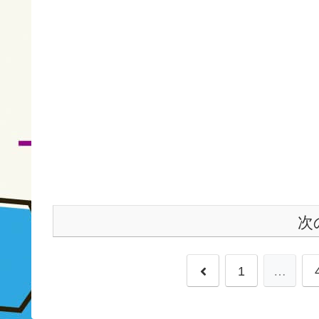
次
前
1
…
へ