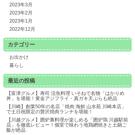
2023年3月
2023年2月
2023年1月
2022年12月
カテゴリー
お出かけ
暮らし
最近の投稿
【富津グルメ】寿司 活魚料理 いそねで名物「はかりめ
丼」を堪能！黄金アジフライ・真ガキ天ぷらも絶品
【川崎】創業50年の名店「焼肉 海鮮 山水苑 川崎本店」
で土日祝限定の贅沢焼肉ランチを堪能！
【川越グルメ】囲炉裏料理が楽しめる「囲炉鶏 川越駅前
店」を徹底レビュー！個室で味わう地鶏網焼きと土鍋ご
飯が絶品