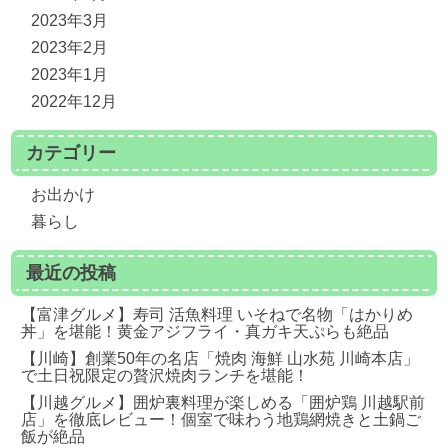
2023年3月
2023年2月
2023年1月
2022年12月
カテゴリー
お出かけ
暮らし
最近の投稿
【富津グルメ】寿司 活魚料理 いそねで名物「はかりめ
丼」を堪能！黄金アジフライ・真ガキ天ぷらも絶品
【川崎】創業50年の名店「焼肉 海鮮 山水苑 川崎本店」
で土日祝限定の贅沢焼肉ランチを堪能！
【川越グルメ】囲炉裏料理が楽しめる「囲炉鶏 川越駅前
店」を徹底レビュー！個室で味わう地鶏網焼きと土鍋ご
飯が絶品