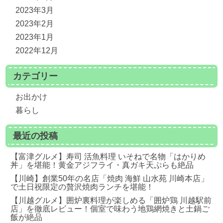
2023年3月
2023年2月
2023年1月
2022年12月
カテゴリー
お出かけ
暮らし
最近の投稿
【富津グルメ】寿司 活魚料理 いそねで名物「はかりめ
丼」を堪能！黄金アジフライ・真ガキ天ぷらも絶品
【川崎】創業50年の名店「焼肉 海鮮 山水苑 川崎本店」
で土日祝限定の贅沢焼肉ランチを堪能！
【川越グルメ】囲炉裏料理が楽しめる「囲炉鶏 川越駅前
店」を徹底レビュー！個室で味わう地鶏網焼きと土鍋ご
飯が絶品