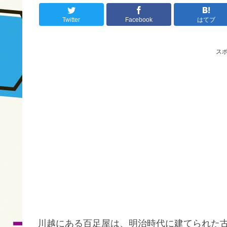
Twitter
Facebook
はてブ
ス
川越にある百足屋は、明治時代に建てられた