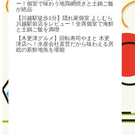
ー！個室で味わう地鶏網焼きと土鍋ご飯
が絶品
【川越駅徒歩1分】隠れ家個室 よしむら
川越駅前店をレビュー！全席個室で海鮮
と土鍋ご飯を満喫
【木更津グルメ】回転寿司やまと 木更
津店へ！水産会社直営だから味わえる房
総の新鮮地魚を堪能