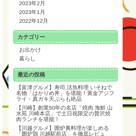
2023年2月
2023年1月
2022年12月
カテゴリー
お出かけ
暮らし
最近の投稿
【富津グルメ】寿司 活魚料理 いそねで
名物「はかりめ丼」を堪能！黄金アジフ
ライ・真ガキ天ぷらも絶品
【川崎】創業50年の名店「焼肉 海鮮 山
水苑 川崎本店」で土日祝限定の贅沢焼
肉ランチを堪能！
【川越グルメ】囲炉裏料理が楽しめる
「囲炉鶏 川越駅前店」を徹底レビュ