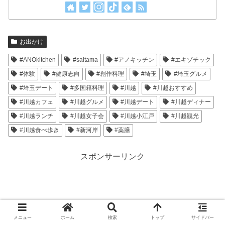
お出かけ
#ANOkitchen
#saitama
#アノキッチン
#エキゾチック
#体験
#健康志向
#創作料理
#埼玉
#埼玉グルメ
#埼玉デート
#多国籍料理
#川越
#川越おすすめ
#川越カフェ
#川越グルメ
#川越デート
#川越ディナー
#川越ランチ
#川越女子会
#川越小江戸
#川越観光
#川越食べ歩き
#新河岸
#薬膳
スポンサーリンク
メニュー
ホーム
検索
トップ
サイドバー