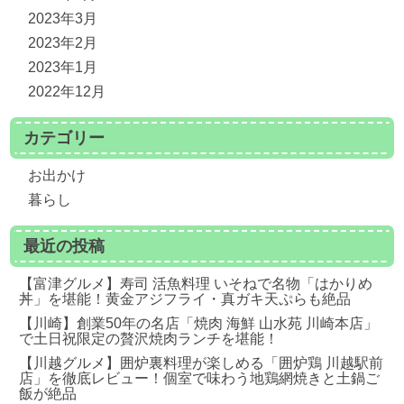
2023年3月
2023年2月
2023年1月
2022年12月
カテゴリー
お出かけ
暮らし
最近の投稿
【富津グルメ】寿司 活魚料理 いそねで名物「はかりめ
丼」を堪能！黄金アジフライ・真ガキ天ぷらも絶品
【川崎】創業50年の名店「焼肉 海鮮 山水苑 川崎本店」
で土日祝限定の贅沢焼肉ランチを堪能！
【川越グルメ】囲炉裏料理が楽しめる「囲炉鶏 川越駅前
店」を徹底レビュー！個室で味わう地鶏網焼きと土鍋ご
飯が絶品