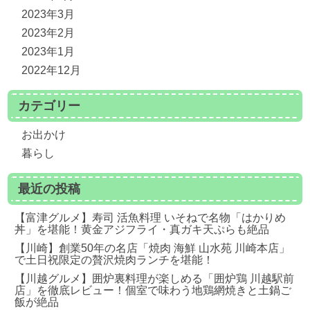
2023年3月
2023年2月
2023年1月
2022年12月
カテゴリー
お出かけ
暮らし
最近の投稿
【富津グルメ】寿司 活魚料理 いそねで名物「はかりめ
丼」を堪能！黄金アジフライ・真ガキ天ぷらも絶品
【川崎】創業50年の名店「焼肉 海鮮 山水苑 川崎本店」
で土日祝限定の贅沢焼肉ランチを堪能！
【川越グルメ】囲炉裏料理が楽しめる「囲炉鶏 川越駅前
店」を徹底レビュー！個室で味わう地鶏網焼きと土鍋ご
飯が絶品