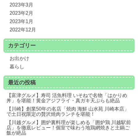
2023年3月
2023年2月
2023年1月
2022年12月
カテゴリー
お出かけ
暮らし
最近の投稿
【富津グルメ】寿司 活魚料理 いそねで名物「はかりめ
丼」を堪能！黄金アジフライ・真ガキ天ぷらも絶品
【川崎】創業50年の名店「焼肉 海鮮 山水苑 川崎本店」
で土日祝限定の贅沢焼肉ランチを堪能！
【川越グルメ】囲炉裏料理が楽しめる「囲炉鶏 川越駅前
店」を徹底レビュー！個室で味わう地鶏網焼きと土鍋ご
飯が絶品