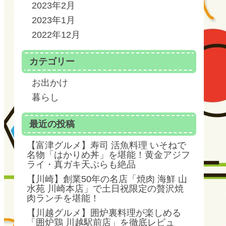
2023年2月
2023年1月
2022年12月
カテゴリー
お出かけ
暮らし
最近の投稿
【富津グルメ】寿司 活魚料理 いそねで
名物「はかりめ丼」を堪能！黄金アジフ
ライ・真ガキ天ぷらも絶品
【川崎】創業50年の名店「焼肉 海鮮 山
水苑 川崎本店」で土日祝限定の贅沢焼
肉ランチを堪能！
【川越グルメ】囲炉裏料理が楽しめる
「囲炉鶏 川越駅前店」を徹底レビュ