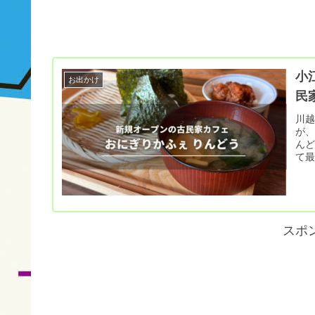
小
お出かけ
民
川
が、
ん
て
スポ