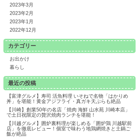
2023年3月
2023年2月
2023年1月
2022年12月
カテゴリー
お出かけ
暮らし
最近の投稿
【富津グルメ】寿司 活魚料理 いそねで名物「はかりめ
丼」を堪能！黄金アジフライ・真ガキ天ぷらも絶品
【川崎】創業50年の名店「焼肉 海鮮 山水苑 川崎本店」
で土日祝限定の贅沢焼肉ランチを堪能！
【川越グルメ】囲炉裏料理が楽しめる「囲炉鶏 川越駅前
店」を徹底レビュー！個室で味わう地鶏網焼きと土鍋ご
飯が絶品