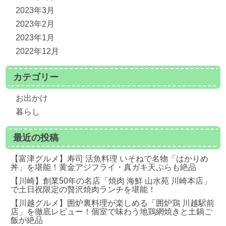
2023年3月
2023年2月
2023年1月
2022年12月
カテゴリー
お出かけ
暮らし
最近の投稿
【富津グルメ】寿司 活魚料理 いそねで名物「はかりめ
丼」を堪能！黄金アジフライ・真ガキ天ぷらも絶品
【川崎】創業50年の名店「焼肉 海鮮 山水苑 川崎本店」
で土日祝限定の贅沢焼肉ランチを堪能！
【川越グルメ】囲炉裏料理が楽しめる「囲炉鶏 川越駅前
店」を徹底レビュー！個室で味わう地鶏網焼きと土鍋ご
飯が絶品