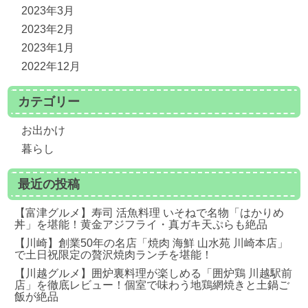
2023年3月
2023年2月
2023年1月
2022年12月
カテゴリー
お出かけ
暮らし
最近の投稿
【富津グルメ】寿司 活魚料理 いそねで名物「はかりめ
丼」を堪能！黄金アジフライ・真ガキ天ぷらも絶品
【川崎】創業50年の名店「焼肉 海鮮 山水苑 川崎本店」
で土日祝限定の贅沢焼肉ランチを堪能！
【川越グルメ】囲炉裏料理が楽しめる「囲炉鶏 川越駅前
店」を徹底レビュー！個室で味わう地鶏網焼きと土鍋ご
飯が絶品