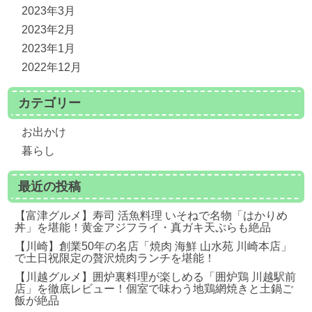
2023年3月
2023年2月
2023年1月
2022年12月
カテゴリー
お出かけ
暮らし
最近の投稿
【富津グルメ】寿司 活魚料理 いそねで名物「はかりめ
丼」を堪能！黄金アジフライ・真ガキ天ぷらも絶品
【川崎】創業50年の名店「焼肉 海鮮 山水苑 川崎本店」
で土日祝限定の贅沢焼肉ランチを堪能！
【川越グルメ】囲炉裏料理が楽しめる「囲炉鶏 川越駅前
店」を徹底レビュー！個室で味わう地鶏網焼きと土鍋ご
飯が絶品