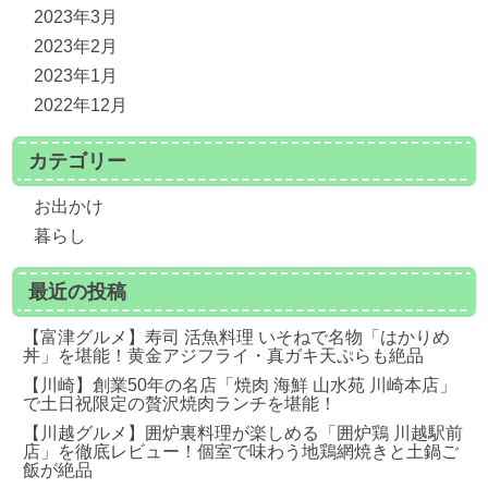
2023年3月
2023年2月
2023年1月
2022年12月
カテゴリー
お出かけ
暮らし
最近の投稿
【富津グルメ】寿司 活魚料理 いそねで名物「はかりめ
丼」を堪能！黄金アジフライ・真ガキ天ぷらも絶品
【川崎】創業50年の名店「焼肉 海鮮 山水苑 川崎本店」
で土日祝限定の贅沢焼肉ランチを堪能！
【川越グルメ】囲炉裏料理が楽しめる「囲炉鶏 川越駅前
店」を徹底レビュー！個室で味わう地鶏網焼きと土鍋ご
飯が絶品