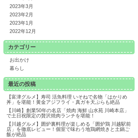
2023年3月
2023年2月
2023年1月
2022年12月
カテゴリー
お出かけ
暮らし
最近の投稿
【富津グルメ】寿司 活魚料理 いそねで名物「はかりめ
丼」を堪能！黄金アジフライ・真ガキ天ぷらも絶品
【川崎】創業50年の名店「焼肉 海鮮 山水苑 川崎本店」
で土日祝限定の贅沢焼肉ランチを堪能！
【川越グルメ】囲炉裏料理が楽しめる「囲炉鶏 川越駅前
店」を徹底レビュー！個室で味わう地鶏網焼きと土鍋ご
飯が絶品