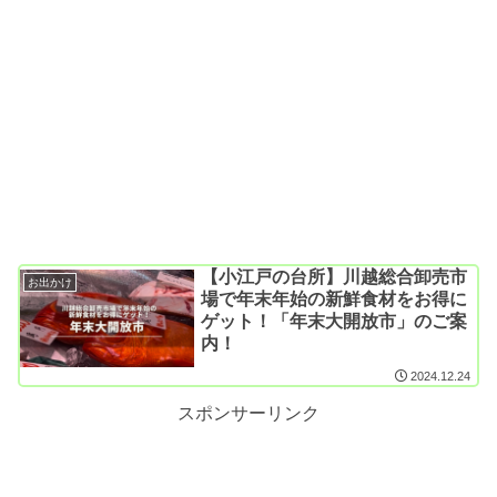
【小江戸の台所】川越総合卸売市
お出かけ
場で年末年始の新鮮食材をお得に
ゲット！「年末大開放市」のご案
内！
2024.12.24
スポンサーリンク