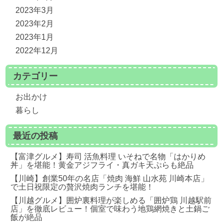
2023年3月
2023年2月
2023年1月
2022年12月
カテゴリー
お出かけ
暮らし
最近の投稿
【富津グルメ】寿司 活魚料理 いそねで名物「はかりめ
丼」を堪能！黄金アジフライ・真ガキ天ぷらも絶品
【川崎】創業50年の名店「焼肉 海鮮 山水苑 川崎本店」
で土日祝限定の贅沢焼肉ランチを堪能！
【川越グルメ】囲炉裏料理が楽しめる「囲炉鶏 川越駅前
店」を徹底レビュー！個室で味わう地鶏網焼きと土鍋ご
飯が絶品