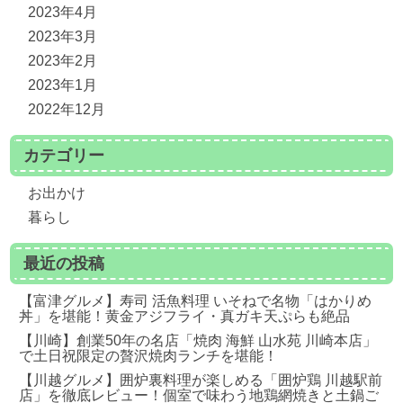
2023年4月
2023年3月
2023年2月
2023年1月
2022年12月
カテゴリー
お出かけ
暮らし
最近の投稿
【富津グルメ】寿司 活魚料理 いそねで名物「はかりめ
丼」を堪能！黄金アジフライ・真ガキ天ぷらも絶品
【川崎】創業50年の名店「焼肉 海鮮 山水苑 川崎本店」
で土日祝限定の贅沢焼肉ランチを堪能！
【川越グルメ】囲炉裏料理が楽しめる「囲炉鶏 川越駅前
店」を徹底レビュー！個室で味わう地鶏網焼きと土鍋ご