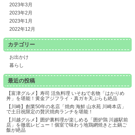
2023年3月
2023年2月
2023年1月
2022年12月
カテゴリー
お出かけ
暮らし
最近の投稿
【富津グルメ】寿司 活魚料理 いそねで名物「はかりめ
丼」を堪能！黄金アジフライ・真ガキ天ぷらも絶品
【川崎】創業50年の名店「焼肉 海鮮 山水苑 川崎本店」
で土日祝限定の贅沢焼肉ランチを堪能！
【川越グルメ】囲炉裏料理が楽しめる「囲炉鶏 川越駅前
店」を徹底レビュー！個室で味わう地鶏網焼きと土鍋ご
飯が絶品