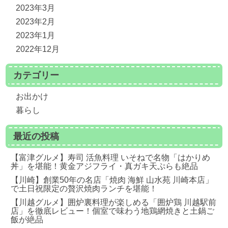
2023年3月
2023年2月
2023年1月
2022年12月
カテゴリー
お出かけ
暮らし
最近の投稿
【富津グルメ】寿司 活魚料理 いそねで名物「はかりめ
丼」を堪能！黄金アジフライ・真ガキ天ぷらも絶品
【川崎】創業50年の名店「焼肉 海鮮 山水苑 川崎本店」
で土日祝限定の贅沢焼肉ランチを堪能！
【川越グルメ】囲炉裏料理が楽しめる「囲炉鶏 川越駅前
店」を徹底レビュー！個室で味わう地鶏網焼きと土鍋ご
飯が絶品