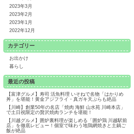
2023年3月
2023年2月
2023年1月
2022年12月
カテゴリー
お出かけ
暮らし
最近の投稿
【富津グルメ】寿司 活魚料理 いそねで名物「はかりめ
丼」を堪能！黄金アジフライ・真ガキ天ぷらも絶品
【川崎】創業50年の名店「焼肉 海鮮 山水苑 川崎本店」
で土日祝限定の贅沢焼肉ランチを堪能！
【川越グルメ】囲炉裏料理が楽しめる「囲炉鶏 川越駅前
店」を徹底レビュー！個室で味わう地鶏網焼きと土鍋ご
飯が絶品