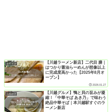
【川越ラーメン新店】二代目 膳｜
お出かけ
はつかり醤油らーめんが想像以上
に完成度高かった【2025年8月オ
ープン】
2026.01.27
【川越グルメ】鴨と貝の旨みが凝
お出かけ
縮！「中華そば あき乃」で味わう
絶品中華そば｜本川越駅すぐのラ
ーメン新店