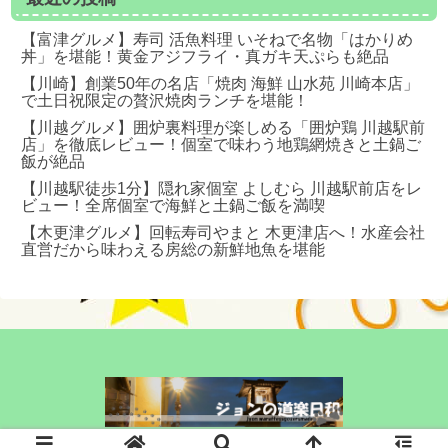
【富津グルメ】寿司 活魚料理 いそねで名物「はかりめ
丼」を堪能！黄金アジフライ・真ガキ天ぷらも絶品
【川崎】創業50年の名店「焼肉 海鮮 山水苑 川崎本店」
で土日祝限定の贅沢焼肉ランチを堪能！
【川越グルメ】囲炉裏料理が楽しめる「囲炉鶏 川越駅前
店」を徹底レビュー！個室で味わう地鶏網焼きと土鍋ご
飯が絶品
【川越駅徒歩1分】隠れ家個室 よしむら 川越駅前店をレ
ビュー！全席個室で海鮮と土鍋ご飯を満喫
【木更津グルメ】回転寿司やまと 木更津店へ！水産会社
直営だから味わえる房総の新鮮地魚を堪能