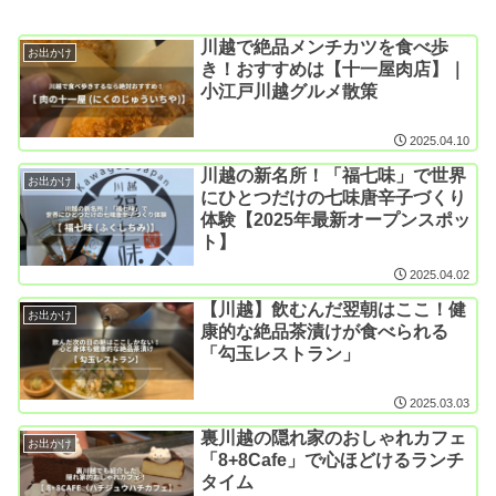
川越で絶品メンチカツを食べ歩
お出かけ
き！おすすめは【十一屋肉店】｜
小江戸川越グルメ散策
2025.04.10
川越の新名所！「福七味」で世界
お出かけ
にひとつだけの七味唐辛子づくり
体験【2025年最新オープンスポッ
ト】
2025.04.02
【川越】飲むんだ翌朝はここ！健
お出かけ
康的な絶品茶漬けが食べられる
「勾玉レストラン」
2025.03.03
裏川越の隠れ家のおしゃれカフェ
お出かけ
「8+8Cafe」で心ほどけるランチ
タイム