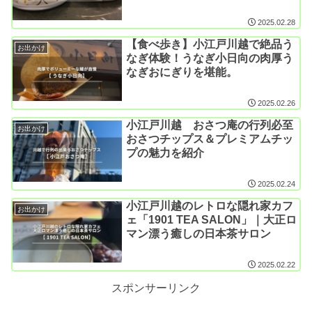
2025.02.28
【食べ歩き】小江戸川越で絶品う
お出かけ
なぎ体験！うなぎ小日向の肉厚う
なぎおにぎりを堪能。
2025.02.26
小江戸川越 おさつ庵の行列必至
お出かけ
おさつチップス＆プレミアムチッ
プの魅力を紹介
2025.02.24
小江戸川越のレトロな隠れ家カフ
お出かけ
ェ「1901 TEA SALON」｜大正ロ
マン漂う癒しの日本茶サロン
2025.02.22
スポンサーリンク