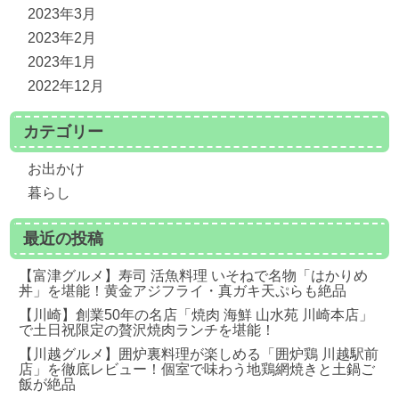
2023年3月
2023年2月
2023年1月
2022年12月
カテゴリー
お出かけ
暮らし
最近の投稿
【富津グルメ】寿司 活魚料理 いそねで名物「はかりめ
丼」を堪能！黄金アジフライ・真ガキ天ぷらも絶品
【川崎】創業50年の名店「焼肉 海鮮 山水苑 川崎本店」
で土日祝限定の贅沢焼肉ランチを堪能！
【川越グルメ】囲炉裏料理が楽しめる「囲炉鶏 川越駅前
店」を徹底レビュー！個室で味わう地鶏網焼きと土鍋ご
飯が絶品