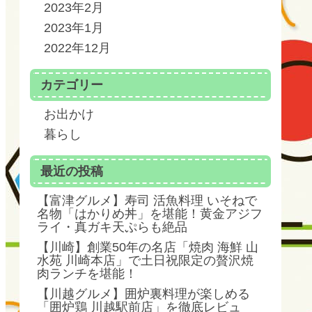
2023年2月
2023年1月
2022年12月
カテゴリー
お出かけ
暮らし
最近の投稿
【富津グルメ】寿司 活魚料理 いそねで
名物「はかりめ丼」を堪能！黄金アジフ
ライ・真ガキ天ぷらも絶品
【川崎】創業50年の名店「焼肉 海鮮 山
水苑 川崎本店」で土日祝限定の贅沢焼
肉ランチを堪能！
【川越グルメ】囲炉裏料理が楽しめる
「囲炉鶏 川越駅前店」を徹底レビュ