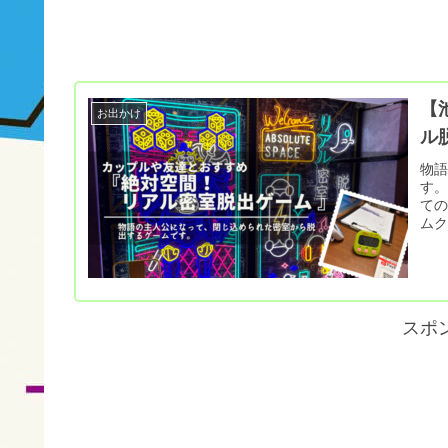
【
お出かけ
ル
物
す
て
ム
スポ