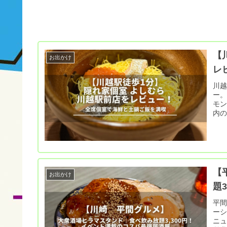
【
お出かけ
レ
川越
ー。
モ
内
【
お出かけ
題
平間
ー
ニュ