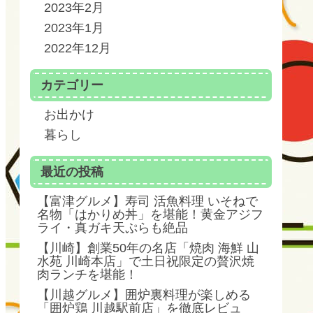
2023年2月
2023年1月
2022年12月
カテゴリー
お出かけ
暮らし
最近の投稿
【富津グルメ】寿司 活魚料理 いそねで
名物「はかりめ丼」を堪能！黄金アジフ
ライ・真ガキ天ぷらも絶品
【川崎】創業50年の名店「焼肉 海鮮 山
水苑 川崎本店」で土日祝限定の贅沢焼
肉ランチを堪能！
【川越グルメ】囲炉裏料理が楽しめる
「囲炉鶏 川越駅前店」を徹底レビュ