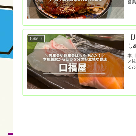
営
【
お出かけ
し
本川
ス抜
と