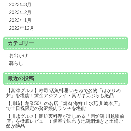
2023年3月
2023年2月
2023年1月
2022年12月
カテゴリー
お出かけ
暮らし
最近の投稿
【富津グルメ】寿司 活魚料理 いそねで名物「はかりめ
丼」を堪能！黄金アジフライ・真ガキ天ぷらも絶品
【川崎】創業50年の名店「焼肉 海鮮 山水苑 川崎本店」
で土日祝限定の贅沢焼肉ランチを堪能！
【川越グルメ】囲炉裏料理が楽しめる「囲炉鶏 川越駅前
店」を徹底レビュー！個室で味わう地鶏網焼きと土鍋ご
飯が絶品