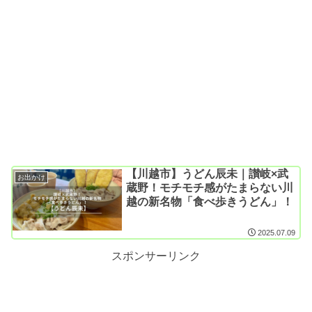
【川越市】うどん辰未｜讃岐×武
お出かけ
蔵野！モチモチ感がたまらない川
越の新名物「食べ歩きうどん」！
2025.07.09
スポンサーリンク