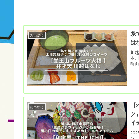
糸
お出かけ
は
川越
本川
断
【
お出かけ
ク
イ
20
ン