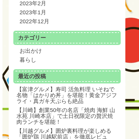
2023年2月
2023年1月
2022年12月
カテゴリー
お出かけ
暮らし
最近の投稿
【富津グルメ】寿司 活魚料理 いそねで
名物「はかりめ丼」を堪能！黄金アジフ
ライ・真ガキ天ぷらも絶品
【川崎】創業50年の名店「焼肉 海鮮 山
水苑 川崎本店」で土日祝限定の贅沢焼
肉ランチを堪能！
【川越グルメ】囲炉裏料理が楽しめる
「囲炉鶏 川越駅前店」を徹底レビュ