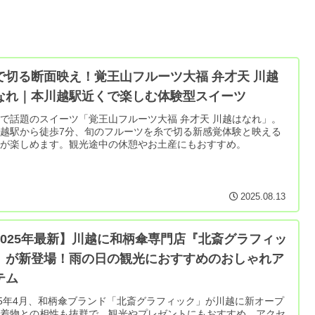
で切る断面映え！覚王山フルーツ大福 弁才天 川越
なれ｜本川越駅近くで楽しむ体験型スイーツ
で話題のスイーツ「覚王山フルーツ大福 弁才天 川越はなれ」。
越駅から徒歩7分、旬のフルーツを糸で切る新感覚体験と映える
面が楽しめます。観光途中の休憩やお土産にもおすすめ。
2025.08.13
2025年最新】川越に和柄傘専門店『北斎グラフィッ
』が新登場！雨の日の観光におすすめのおしゃれア
テム
25年4月、和柄傘ブランド「北斎グラフィック」が川越に新オープ
！着物との相性も抜群で、観光やプレゼントにもおすすめ。アクセ