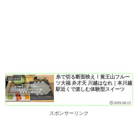
糸で切る断面映え！覚王山フルー
お出かけ
ツ大福 弁才天 川越はなれ｜本川越
駅近くで楽しむ体験型スイーツ
2025.08.13
スポンサーリンク