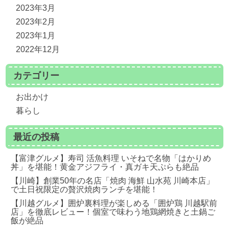
2023年3月
2023年2月
2023年1月
2022年12月
カテゴリー
お出かけ
暮らし
最近の投稿
【富津グルメ】寿司 活魚料理 いそねで名物「はかりめ
丼」を堪能！黄金アジフライ・真ガキ天ぷらも絶品
【川崎】創業50年の名店「焼肉 海鮮 山水苑 川崎本店」
で土日祝限定の贅沢焼肉ランチを堪能！
【川越グルメ】囲炉裏料理が楽しめる「囲炉鶏 川越駅前
店」を徹底レビュー！個室で味わう地鶏網焼きと土鍋ご
飯が絶品