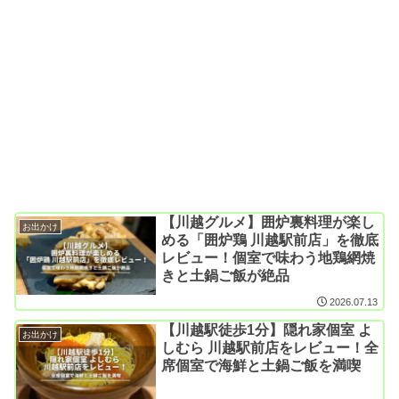
【川越グルメ】囲炉裏料理が楽し
お出かけ
める「囲炉鶏 川越駅前店」を徹底
レビュー！個室で味わう地鶏網焼
きと土鍋ご飯が絶品
2026.07.13
【川越駅徒歩1分】隠れ家個室 よ
お出かけ
しむら 川越駅前店をレビュー！全
席個室で海鮮と土鍋ご飯を満喫