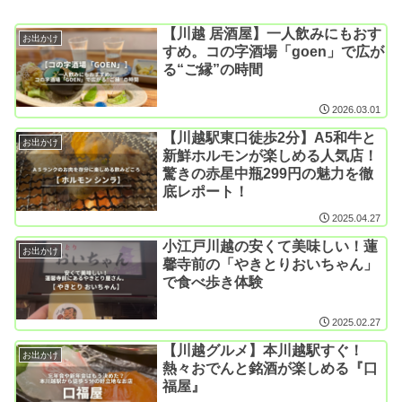
【川越 居酒屋】一人飲みにもおす
お出かけ
すめ。コの字酒場「goen」で広が
る“ご縁”の時間
2026.03.01
【川越駅東口徒歩2分】A5和牛と
お出かけ
新鮮ホルモンが楽しめる人気店！
驚きの赤星中瓶299円の魅力を徹
底レポート！
2025.04.27
小江戸川越の安くて美味しい！蓮
お出かけ
馨寺前の「やきとりおいちゃん」
で食べ歩き体験
2025.02.27
【川越グルメ】本川越駅すぐ！
お出かけ
熱々おでんと銘酒が楽しめる『口
福屋』