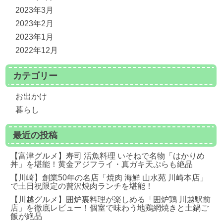
2023年3月
2023年2月
2023年1月
2022年12月
カテゴリー
お出かけ
暮らし
最近の投稿
【富津グルメ】寿司 活魚料理 いそねで名物「はかりめ
丼」を堪能！黄金アジフライ・真ガキ天ぷらも絶品
【川崎】創業50年の名店「焼肉 海鮮 山水苑 川崎本店」
で土日祝限定の贅沢焼肉ランチを堪能！
【川越グルメ】囲炉裏料理が楽しめる「囲炉鶏 川越駅前
店」を徹底レビュー！個室で味わう地鶏網焼きと土鍋ご
飯が絶品