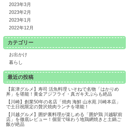
2023年3月
2023年2月
2023年1月
2022年12月
カテゴリー
お出かけ
暮らし
最近の投稿
【富津グルメ】寿司 活魚料理 いそねで名物「はかりめ
丼」を堪能！黄金アジフライ・真ガキ天ぷらも絶品
【川崎】創業50年の名店「焼肉 海鮮 山水苑 川崎本店」
で土日祝限定の贅沢焼肉ランチを堪能！
【川越グルメ】囲炉裏料理が楽しめる「囲炉鶏 川越駅前
店」を徹底レビュー！個室で味わう地鶏網焼きと土鍋ご
飯が絶品