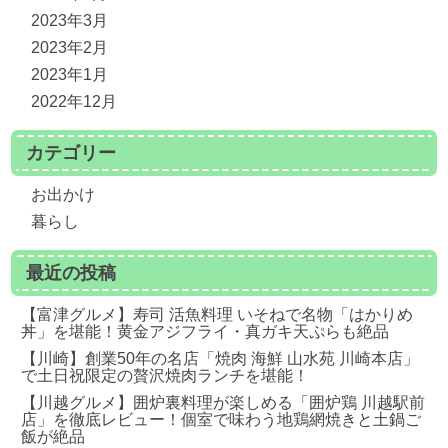
2023年3月
2023年2月
2023年1月
2022年12月
カテゴリー
お出かけ
暮らし
最近の投稿
【富津グルメ】寿司 活魚料理 いそねで名物「はかりめ
丼」を堪能！黄金アジフライ・真ガキ天ぷらも絶品
【川崎】創業50年の名店「焼肉 海鮮 山水苑 川崎本店」
で土日祝限定の贅沢焼肉ランチを堪能！
【川越グルメ】囲炉裏料理が楽しめる「囲炉鶏 川越駅前
店」を徹底レビュー！個室で味わう地鶏網焼きと土鍋ご
飯が絶品