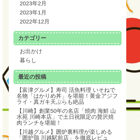
2023年2月
2023年1月
2022年12月
カテゴリー
お出かけ
暮らし
最近の投稿
【富津グルメ】寿司 活魚料理 いそねで
名物「はかりめ丼」を堪能！黄金アジフ
ライ・真ガキ天ぷらも絶品
【川崎】創業50年の名店「焼肉 海鮮 山
水苑 川崎本店」で土日祝限定の贅沢焼
肉ランチを堪能！
【川越グルメ】囲炉裏料理が楽しめる
「囲炉鶏 川越駅前店」を徹底レビュ