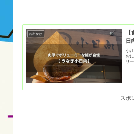
【
お出かけ
日
小
おに
リ
スポ