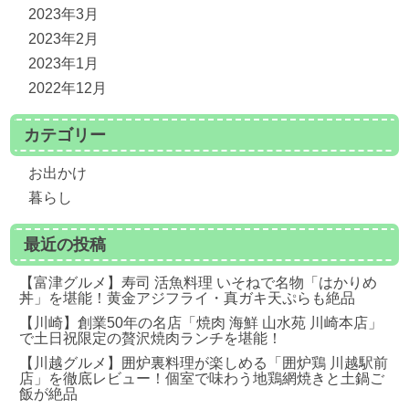
2023年3月
2023年2月
2023年1月
2022年12月
カテゴリー
お出かけ
暮らし
最近の投稿
【富津グルメ】寿司 活魚料理 いそねで名物「はかりめ
丼」を堪能！黄金アジフライ・真ガキ天ぷらも絶品
【川崎】創業50年の名店「焼肉 海鮮 山水苑 川崎本店」
で土日祝限定の贅沢焼肉ランチを堪能！
【川越グルメ】囲炉裏料理が楽しめる「囲炉鶏 川越駅前
店」を徹底レビュー！個室で味わう地鶏網焼きと土鍋ご
飯が絶品