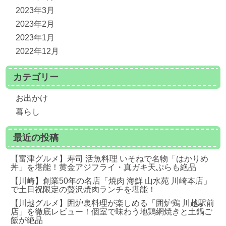
2023年3月
2023年2月
2023年1月
2022年12月
カテゴリー
お出かけ
暮らし
最近の投稿
【富津グルメ】寿司 活魚料理 いそねで名物「はかりめ
丼」を堪能！黄金アジフライ・真ガキ天ぷらも絶品
【川崎】創業50年の名店「焼肉 海鮮 山水苑 川崎本店」
で土日祝限定の贅沢焼肉ランチを堪能！
【川越グルメ】囲炉裏料理が楽しめる「囲炉鶏 川越駅前
店」を徹底レビュー！個室で味わう地鶏網焼きと土鍋ご
飯が絶品